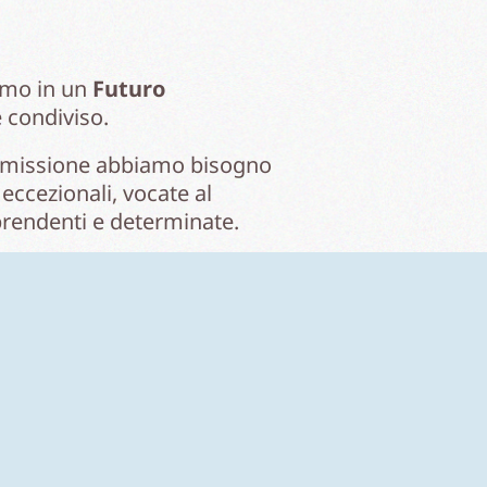
iamo in un
Futuro
e condiviso.
 missione abbiamo bisogno
eccezionali, vocate al
prendenti e determinate.
 partecipe della nuova
 invia la tua candidatura ed
alassia Infinityhub.