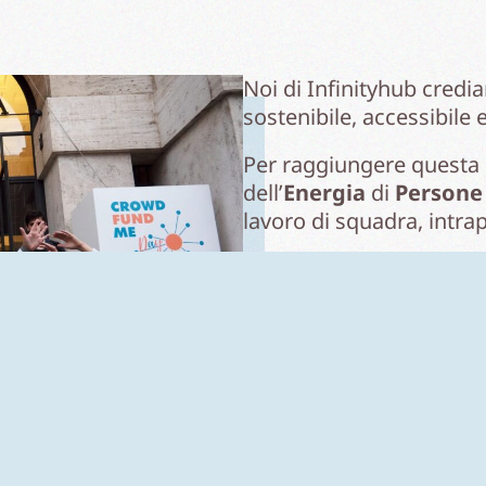
Noi di Infinityhub cred
sostenibile, accessibile 
Per raggiungere questa
dell’
Energia
di
Persone
lavoro di squadra, intra
Se come noi vuoi essere
dimensione dell’Energia,
entra a far parte della g