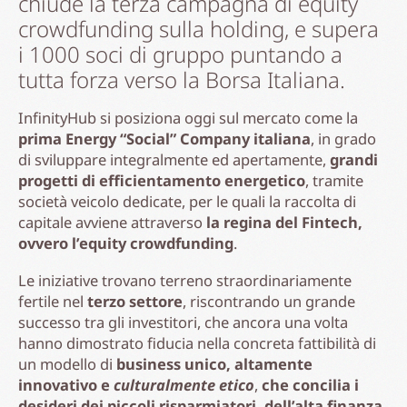
chiude la terza campagna di equity
crowdfunding sulla holding, e supera
i 1000 soci di gruppo puntando a
tutta forza verso la Borsa Italiana.
InfinityHub si posiziona oggi sul mercato come la
prima Energy “Social” Company italiana
, in grado
di sviluppare integralmente ed apertamente,
grandi
progetti di efficientamento energetico
, tramite
società veicolo dedicate, per le quali la raccolta di
capitale avviene attraverso
la regina del Fintech,
ovvero l’equity crowdfunding
.
Le iniziative trovano terreno straordinariamente
fertile nel
terzo settore
, riscontrando un grande
successo tra gli investitori, che ancora una volta
hanno dimostrato fiducia nella concreta fattibilità di
un modello di
business unico, altamente
innovativo e
culturalmente etico
,
che concilia i
desideri dei piccoli risparmiatori, dell’alta finanza