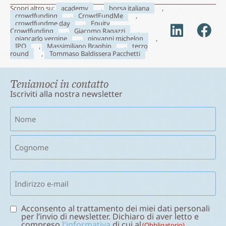
Scopri altro su:
academy
,
borsa italiana
,
crowdfunding
,
CrowdFundMe
,
crowdfundme day
,
Equity
Crowdfunding
,
Giacomo Ragazzi
,
giancarlo vergine
,
giovanni michelon
,
IPO
,
Massimiliano Braghin
,
terzo
round
,
Tommaso Baldissera Pacchetti
Teniamoci in contatto
Iscriviti alla nostra newsletter
Nome
(Obbligatorio)
Email
(Obbligatorio)
Consenso
Acconsento al trattamento dei miei dati personali
per l’invio di newsletter. Dichiaro di aver letto e
(Obbligatorio)
compreso
l'informativa
di cui al
(Obbligatorio)