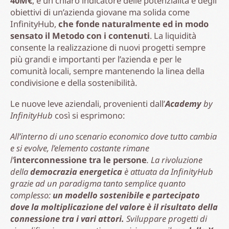
40M€
, è un chiaro indicatore delle potenzialità e degli
obiettivi di un’azienda giovane ma solida come
InfinityHub,
che fonde naturalmente ed in modo
sensato il Metodo con i contenuti
. La liquidità
consente la realizzazione di nuovi progetti sempre
più grandi e importanti per l’azienda e per le
comunità locali, sempre mantenendo la linea della
condivisione e della sostenibilità.
Le nuove leve aziendali, provenienti dall’
Academy
by
InfinityHub
così si esprimono:
All’interno di uno scenario economico dove tutto cambia
e si evolve, l’elemento costante rimane
l’
interconnessione tra le persone
. La rivoluzione
della
democrazia energetica
è attuata da InfinityHub
grazie ad un paradigma tanto semplice quanto
complesso:
un modello sostenibile e partecipato
dove la moltiplicazione del valore è il risultato della
connessione tra i vari attori.
Sviluppare progetti di