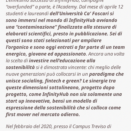
“overfunded” a parte, è l’Academy. Dal mese di aprile 12
studenti e laureandi
dell’Università Ca’ Foscari si
sono immersi nel mondo di InfinityHub avviando
una “contaminazione” finalizzata alla stesura di
elaborati scientifici, presto in pubblicazione. Sei di
questi sono stati selezionati per ampliare
l’organico e sono oggi entrati a far parte di un team
energico, giovane ed appassionato
. Ancora una volta
la scelta di
investire nell’educazione alla
sostenibilità
si è dimostrata vincente: chi meglio delle
nuove generazioni può collocarsi in un
paradigma che
unisce socialing, fintech e green? Le sinergie tra
queste dimensioni sottolineano, progetto dopo
progetto, come InfinityHub non sia solamente una
start up innovativa, bensì un modello di
espressione della sostenibilità che si colloca come
first mover nel mercato odierno.
Nel febbraio del 2020, presso il Campus Treviso di