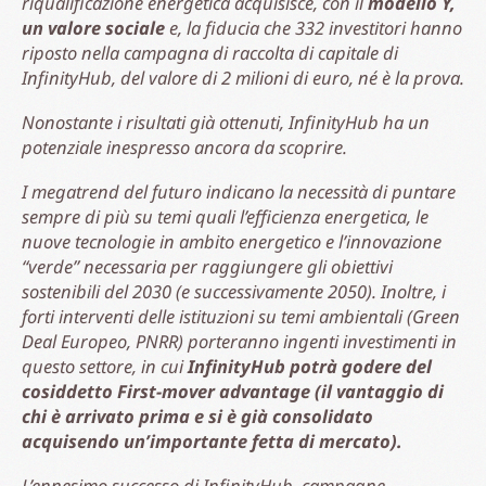
riqualificazione energetica acquisisce, con il
modello Y,
un valore sociale
e, la fiducia che 332 investitori hanno
riposto nella campagna di raccolta di capitale di
InfinityHub, del valore di 2 milioni di euro, né è la prova.
Nonostante i risultati già ottenuti, InfinityHub ha un
potenziale inespresso ancora da scoprire.
I megatrend del futuro indicano la necessità di puntare
sempre di più su temi quali l’efficienza energetica, le
nuove tecnologie in ambito energetico e l’innovazione
“verde” necessaria per raggiungere gli obiettivi
sostenibili del 2030 (e successivamente 2050). Inoltre, i
forti interventi delle istituzioni su temi ambientali (Green
Deal Europeo, PNRR) porteranno ingenti investimenti in
questo settore, in cui
InfinityHub potrà godere del
cosiddetto First-mover advantage (il vantaggio di
chi è arrivato prima e si è già consolidato
acquisendo un’importante fetta di mercato).
L’ennesimo successo di InfinityHub, campagne