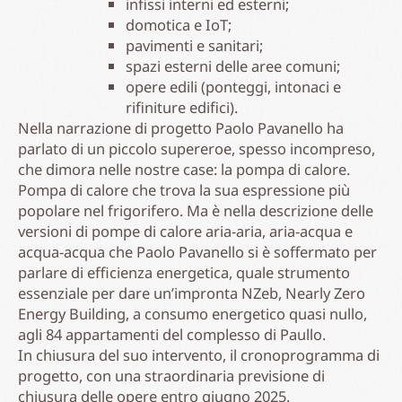
infissi interni ed esterni;
domotica e IoT;
pavimenti e sanitari;
spazi esterni delle aree comuni;
opere edili (ponteggi, intonaci e
rifiniture edifici).
Nella narrazione di progetto Paolo Pavanello ha
parlato di un piccolo supereroe, spesso incompreso,
che dimora nelle nostre case: la pompa di calore.
Pompa di calore che trova la sua espressione più
popolare nel frigorifero. Ma è nella descrizione delle
versioni di pompe di calore aria-aria, aria-acqua e
acqua-acqua che Paolo Pavanello si è soffermato per
parlare di efficienza energetica, quale strumento
essenziale per dare un’impronta NZeb, Nearly Zero
Energy Building, a consumo energetico quasi nullo,
agli 84 appartamenti del complesso di Paullo.
In chiusura del suo intervento, il cronoprogramma di
progetto, con una straordinaria previsione di
chiusura delle opere entro giugno 2025.