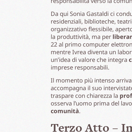
responsabilità verso la comun
Da qui Sonia Gastaldi ci conduc
residenziali, biblioteche, teatr
organizzativo flessibile, apert
la produttività, ma per
libera
22 al primo computer elettroni
mentre Ivrea diventa un labo
un’idea di valore che integra
c
imprese responsabili.
Il momento più intenso arriva 
accompagna il suo intervistato
traspare con chiarezza la
prof
osserva l’uomo prima del lavo
comunità
.
Terzo Atto – Im