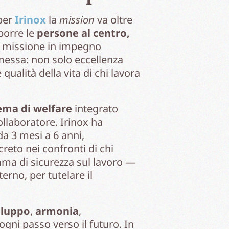
 per
Irinox
la
mission
va oltre
 porre le
persone al centro,
ia missione in impegno
messa: non solo eccellenza
qualità della vita di chi lavora
ema di welfare
integrato
ollaboratore. Irinox ha
 da 3 mesi a 6 anni,
reto nei confronti di chi
mma di sicurezza sul lavoro —
erno, per tutelare il
iluppo
,
armonia
,
gni passo verso il futuro. In