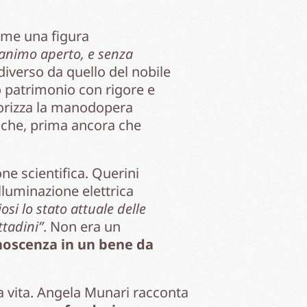
me una figura
animo aperto, e senza
iverso da quello del nobile
o patrimonio con rigore e
lorizza la manodopera
re che, prima ancora che
ne scientifica. Querini
lluminazione elettrica
osi lo stato attuale delle
ttadini”
. Non era un
noscenza in un bene da
a vita. Angela Munari racconta