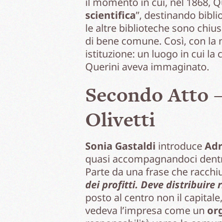
il momento in cui, nel 1868, Qu
scientifica
”, destinando biblio
le altre biblioteche sono chius
di bene comune. Così, con la 
istituzione: un luogo in cui l
Querini aveva immaginato.
Secondo Atto –
Olivetti
Sonia Gastaldi
introduce
Adr
quasi accompagnandoci dentr
Parte da una frase che racchi
dei profitti. Deve distribuire
posto al centro non il capitale
vedeva l’impresa come un
or