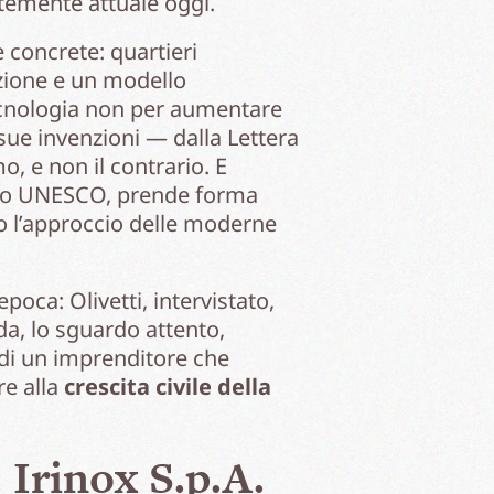
ntemente attuale oggi.
e concrete: quartieri
mazione e un modello
 tecnologia non per aumentare
 sue invenzioni — dalla Lettera
, e non il contrario. E
onio UNESCO, prende forma
o l’approccio delle moderne
oca: Olivetti, intervistato,
da, lo sguardo attento,
 di un imprenditore che
re alla
crescita civile della
 Irinox S.p.A.