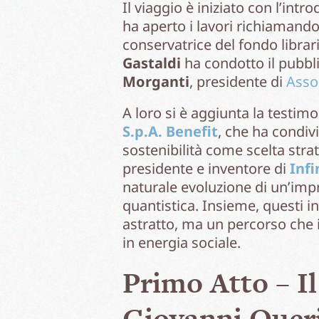
Il viaggio è iniziato con l’intr
ha aperto i lavori richiamando
conservatrice del fondo librari
Gastaldi
ha condotto il pubbl
Morganti
, presidente di
Asso
A loro si è aggiunta la testim
S.p.A. Benefit
, che ha condivi
sostenibilità come scelta strat
presidente e inventore di
Infi
naturale evoluzione di un’impr
quantistica. Insieme, questi 
astratto, ma un percorso che i
in energia sociale.
Primo Atto – Il
Giovanni Quer