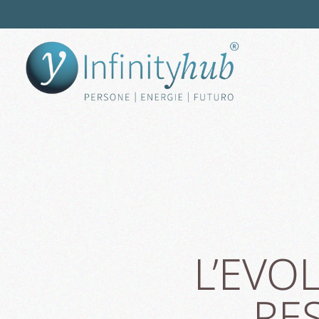
L’EVO
RES