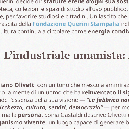
erini decide di “
statuire erede d’ogni sua so
teca, collezioni e spazi di studio all’uso pubblico,
e, per favorire studiosi e cittadini. Un lascito ch
nascita della
Fondazione Querini Stampalia
nel
a cultura continua a circolare come
energia condi
 L’industriale umanista:
iano Olivett
i con un tono che mescola ammirazio
o la mente di un uomo che ha
reinventato il si
ude l’essenza della sua visione —
“
La fabbrica no
 ricchezza, cultura, servizi, democrazia
”
— per mos
, ma la
persona
. Sonia Gastaldi descrive Olivet
ganismo vivente
, un luogo capace di generare 