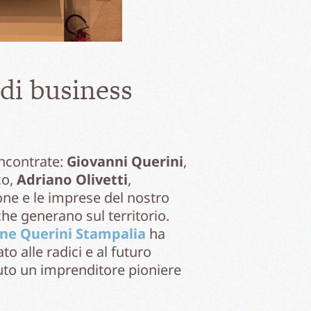
 di business
incontrate:
Giovanni Querini
,
co,
Adriano Olivetti
,
one e le imprese del nostro
he generano sul territorio.
ne Querini Stampalia
ha
o alle radici e al futuro
suto un imprenditore pioniere