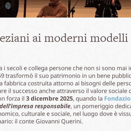
neziani ai moderni modelli
sa i secoli e collega persone che non si sono mai 
869 trasformò il suo patrimonio in un bene pubbli
 fabbrica costruita attorno ai bisogni delle pers
 il successo anche attraverso il valore sociale c
n forza il
3 dicembre 2025
, quando la
Fondazio
 dell’impresa responsabile
, un pomeriggio dedicat
omico, culturale e sociale, nel luogo dove è vis
io: il conte Giovanni Querini.