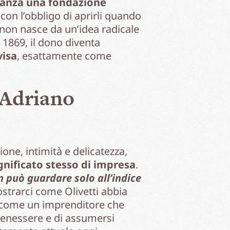
stanza una fondazione
 con l’obbligo di aprirli quando
e non nasce da un’idea radicale
 1869, il dono diventa
visa
, esattamente come
 Adriano
ne, intimità e delicatezza,
gnificato stesso di impresa
.
n può guardare solo all’indice
trarci come Olivetti abbia
ti come un imprenditore che
benessere e di assumersi