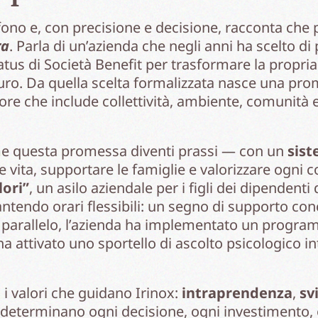
ono e, con precisione e decisione, racconta che
ra
. Parla di un’azienda che negli anni ha scelto di
tatus di Società Benefit per trasformare la propr
uro. Da quella scelta formalizzata nasce una pro
re che include collettività, ambiente, comunità e 
me questa promessa diventi prassi — con un
sist
 vita, supportare le famiglie e valorizzare ogni c
lori”
, un asilo aziendale per i figli dei dipendenti
ntendo orari flessibili: un segno di supporto conc
In parallelo, l’azienda ha implementato un progra
a attivato uno sportello di ascolto psicologico int
 i valori che guidano Irinox:
intraprendenza
,
sv
 determinano ogni decisione, ogni investimento, o