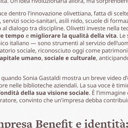
ità. Un’idea rivoluzionaria allora, ma sorprende
e dentro l’innovazione olivettiana, fatta di scelt
i, servizi socio-sanitari, asili nido, scuole di for
o al dialogo tra discipline. Olivetti investe nella
re tempo
e
migliorare la qualità della vita
. Le
co italiano — sono strumenti al servizio dell’uomo
ratorio sociale, riconosciuto oggi come patrim
apitale
umano
,
sociale
e
culturale
, anticipand
quando Sonia Gastaldi mostra un breve video d’ep
re nelle biblioteche aziendali. La sua voce è timi
ondità della sua visione sociale
. È l’immagine
ratore, convinto che un’impresa debba contribui
presa Benefit e identità: