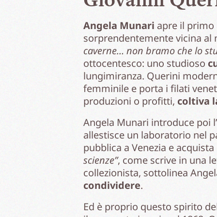
Angela Munari
apre il primo
sorprendentemente vicina al n
caverne… non bramo che lo stud
ottocentesco: uno studioso
c
lungimiranza. Querini moderni
femminile e porta i filati ven
produzioni o profitti,
coltiva 
Angela Munari introduce poi l’
allestisce un laboratorio nel 
pubblica a Venezia e acquista
scienze”
, come scrive in una l
collezionista, sottolinea Ange
condividere
.
Ed è proprio questo spirito de