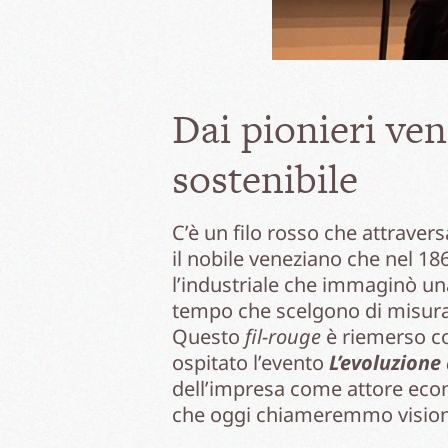
Dai pionieri ve
sostenibile
C’è un filo rosso che attraver
il nobile veneziano che nel 1
l’industriale che immaginò una
tempo che scelgono di misurare
Questo
fil-rouge
è riemerso co
ospitato l’evento
L’evoluzione
dell’impresa come attore econ
che oggi chiameremmo visionar