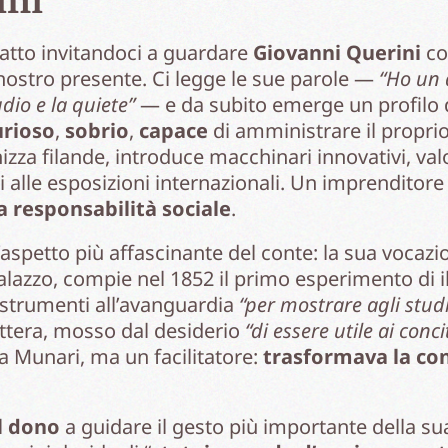
 atto invitandoci a guardare
Giovanni Querini
co
ostro presente. Ci legge le sue parole —
“Ho un 
io e la quiete”
— e da subito emerge un profilo d
urioso
,
sobrio
,
capace
di amministrare il propri
zza filande, introduce macchinari innovativi, va
eti alle esposizioni internazionali. Un imprendito
la responsabilità sociale
.
aspetto più affascinante del conte: la sua vocazio
palazzo, compie nel 1852 il primo esperimento di i
 strumenti all’avanguardia
“per mostrare agli studi
ettera, mosso dal desiderio
“di essere utile ai conci
la Munari, ma un facilitatore:
trasformava la co
l
dono
a guidare il gesto più importante della su