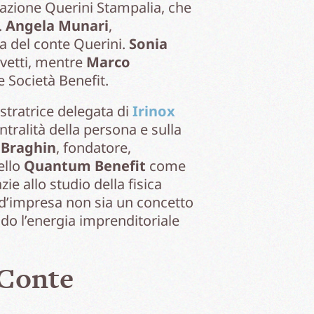
dazione Querini Stampalia, che
.
Angela Munari
,
sa del conte Querini.
Sonia
ivetti, mentre
Marco
le Società Benefit.
stratrice delegata di
Irinox
ntralità della persona e sulla
 Braghin
, fondatore,
ello
Quantum Benefit
come
e allo studio della fisica
 d’impresa non sia un concetto
do l’energia imprenditoriale
 Conte