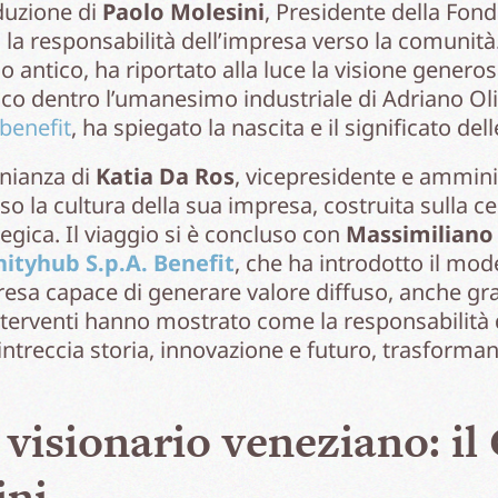
oduzione di
Paolo Molesini
, Presidente della Fon
 la responsabilità dell’impresa verso la comunità
o antico, ha riportato alla luce la visione genero
ico dentro l’umanesimo industriale di Adriano Ol
benefit
, ha spiegato la nascita e il significato del
onianza di
Katia Da Ros
, vicepresidente e ammini
so la cultura della sua impresa, costruita sulla ce
egica. Il viaggio si è concluso con
Massimiliano
nityhub S.p.A. Benefit
, che ha introdotto il mod
esa capace di generare valore diffuso, anche grazi
interventi hanno mostrato come la responsabilità
ntreccia storia, innovazione e futuro, trasforman
 visionario veneziano: il
ini