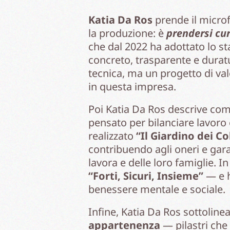
Katia Da Ros
prende il microf
la produzione: è
prendersi cu
che dal 2022 ha adottato lo s
concreto, trasparente e durat
tecnica, ma un progetto di valo
in questa impresa.
Poi Katia Da Ros descrive co
pensato per bilanciare lavoro e
realizzato
“Il Giardino dei Co
contribuendo agli oneri e gara
lavora e delle loro famiglie. 
“Forti, Sicuri, Insieme”
— e h
benessere mentale e sociale.
Infine, Katia Da Ros sottolinea
appartenenza
— pilastri che