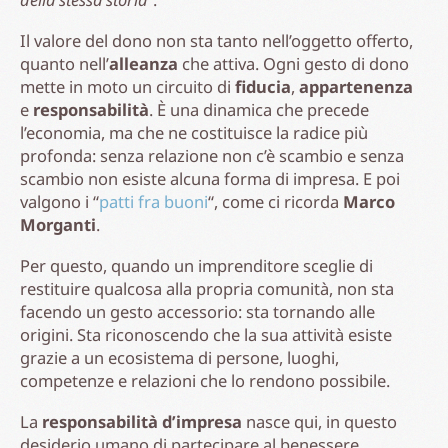
Il valore del dono non sta tanto nell’oggetto offerto,
quanto nell’
alleanza
che attiva. Ogni gesto di dono
mette in moto un circuito di
fiducia
,
appartenenza
e
responsabilità
. È una dinamica che precede
l’economia, ma che ne costituisce la radice più
profonda: senza relazione non c’è scambio e senza
scambio non esiste alcuna forma di impresa. E poi
valgono i “
patti fra buoni
“, come ci ricorda
Marco
Morganti
.
Per questo, quando un imprenditore sceglie di
restituire qualcosa alla propria comunità, non sta
facendo un gesto accessorio: sta tornando alle
origini. Sta riconoscendo che la sua attività esiste
grazie a un ecosistema di persone, luoghi,
competenze e relazioni che lo rendono possibile.
La
responsabilità d’impresa
nasce qui, in questo
desiderio umano di partecipare al benessere