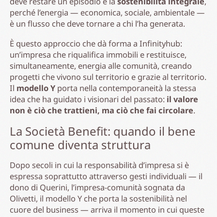
deve restare un episodio e la
sostenibilità integrale
,
perché l’energia — economica, sociale, ambientale —
è un flusso che deve tornare a chi l’ha generata.
È questo approccio che dà forma a Infinityhub:
un’impresa che riqualifica immobili e restituisce,
simultaneamente, energia alle comunità, creando
progetti che vivono sul territorio e grazie al territorio.
Il
modello Y
porta nella contemporaneità la stessa
idea che ha guidato i visionari del passato:
il valore
non è ciò che trattieni, ma ciò che fai circolare
.
La Società Benefit: quando il bene
comune diventa struttura
Dopo secoli in cui la responsabilità d’impresa si è
espressa soprattutto attraverso gesti individuali — il
dono di Querini, l’impresa-comunità sognata da
Olivetti, il modello Y che porta la sostenibilità nel
cuore del business — arriva il momento in cui queste