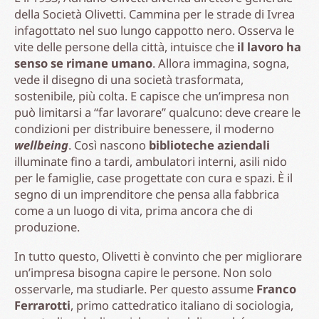
della Società Olivetti. Cammina per le strade di Ivrea
infagottato nel suo lungo cappotto nero. Osserva le
vite delle persone della città, intuisce che
il lavoro ha
senso se rimane umano
. Allora immagina, sogna,
vede il disegno di una società trasformata,
sostenibile, più colta. E capisce che un’impresa non
può limitarsi a “far lavorare” qualcuno: deve creare le
condizioni per distribuire benessere, il moderno
wellbeing
. Così nascono
biblioteche aziendali
illuminate fino a tardi, ambulatori interni, asili nido
per le famiglie, case progettate con cura e spazi. È il
segno di un imprenditore che pensa alla fabbrica
come a un luogo di vita, prima ancora che di
produzione.
In tutto questo, Olivetti è convinto che per migliorare
un’impresa bisogna capire le persone. Non solo
osservarle, ma studiarle. Per questo assume
Franco
Ferrarotti
, primo cattedratico italiano di sociologia,