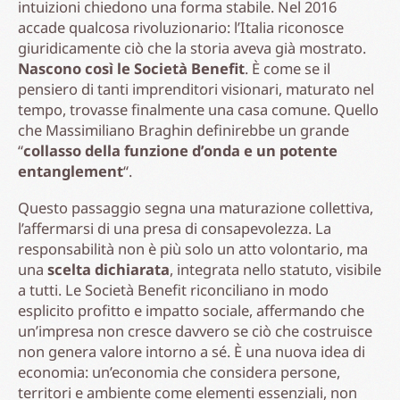
intuizioni chiedono una forma stabile. Nel 2016
accade qualcosa rivoluzionario: l’Italia riconosce
giuridicamente ciò che la storia aveva già mostrato.
Nascono così le Società Benefit
. È come se il
pensiero di tanti imprenditori visionari, maturato nel
tempo, trovasse finalmente una casa comune. Quello
che Massimiliano Braghin definirebbe un grande
“
collasso della funzione d’onda e un potente
entanglement
“.
Questo passaggio segna una maturazione collettiva,
l’affermarsi di una presa di consapevolezza. La
responsabilità non è più solo un atto volontario, ma
una
scelta dichiarata
, integrata nello statuto, visibile
a tutti. Le Società Benefit riconciliano in modo
esplicito profitto e impatto sociale, affermando che
un’impresa non cresce davvero se ciò che costruisce
non genera valore intorno a sé. È una nuova idea di
economia: un’economia che considera persone,
territori e ambiente come elementi essenziali, non