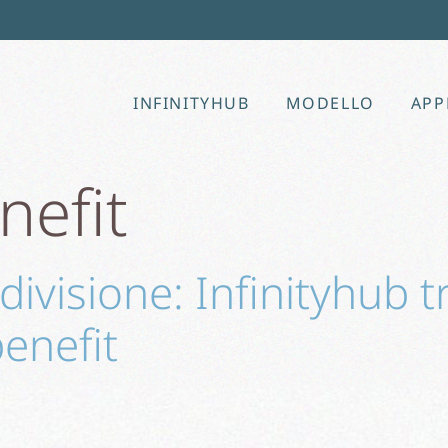
INFINITYHUB
MODELLO
APP
nefit
divisione: Infinityhub t
benefit