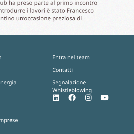
yhub ha preso parte al primo incontro
ntrodurre i lavori è stato Francesco
entino un’occasione preziosa di
s
Entra nel team
Contatti
energia
Segnalazione
Whistleblowing
i
 imprese