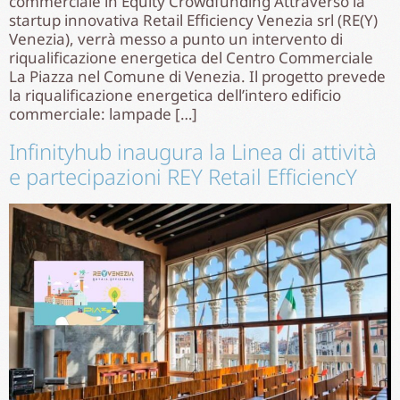
commerciale in Equity Crowdfunding Attraverso la
startup innovativa Retail Efficiency Venezia srl (RE(Y)
Venezia), verrà messo a punto un intervento di
riqualificazione energetica del Centro Commerciale
La Piazza nel Comune di Venezia. Il progetto prevede
la riqualificazione energetica dell’intero edificio
commerciale: lampade […]
Infinityhub inaugura la Linea di attività
e partecipazioni REY Retail EfficiencY