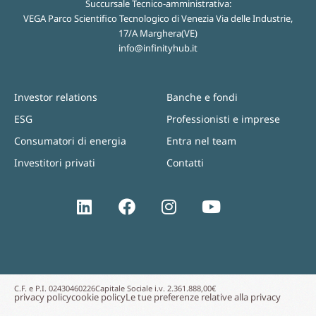
Succursale Tecnico-amministrativa:
VEGA Parco Scientifico Tecnologico di Venezia Via delle Industrie,
17/A Marghera(VE)
info@infinityhub.it
Investor relations
Banche e fondi
ESG
Professionisti e imprese
Consumatori di energia
Entra nel team
Investitori privati
Contatti
C.F. e P.I. 02430460226
Capitale Sociale i.v. 2.361.888,00€
privacy policy
cookie policy
Le tue preferenze relative alla privacy