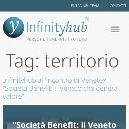
ENTRA NEL TEAM
CONTATTI
Tag:
territorio
Infinityhub all’incontro di Venetex:
“Società Benefit: il Veneto che genera
valore”