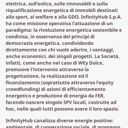
elettrica, sull’eolico, sulle rinnovabili e sulla
riqualificazione energetica di immobili destinati
allo sport, al welfare e alla GDO. InfinityHub S.p.A.
ha come missione operativa l’attuazione di un
paradigma: la rivoluzione energetica sostenibile e
condivisa, in osservanza dei principi di
democrazia energetica, condividendo
direttamente con chi vuole aderire, i vantaggi,
anche economici, dei singoli progetti. La Società,
infatti, come anche nel caso di WEy Dolce,
promuove l’intervento attraverso la
progettazione, la realizzazione ed il
finanziamento (soprattutto attraverso l’equity
crowdfunding) di azioni di efficientamento
energetico e produzione di energia da FER,
facendo nascere singole SPV locali, costruite ad
hoc, nelle quali tutti possono avere il loro spazio.
InfinityHub canalizza diverse energie positive:
ambientale, di cooperazione sociale, di progresso