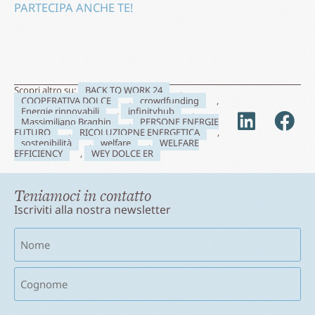
PARTECIPA ANCHE TE!
Scopri altro su:
BACK TO WORK 24
,
COOPERATIVA DOLCE
,
crowdfunding
,
Energie rinnovabili
,
infinityhub
,
Massimiliano Braghin
,
PERSONE ENERGIE
FUTURO
,
RICOLUZIOPNE ENERGETICA
,
sostenibilità
,
welfare
,
WELFARE
EFFICIENCY
,
WEY DOLCE ER
Teniamoci in contatto
Iscriviti alla nostra newsletter
Nome
(Obbligatorio)