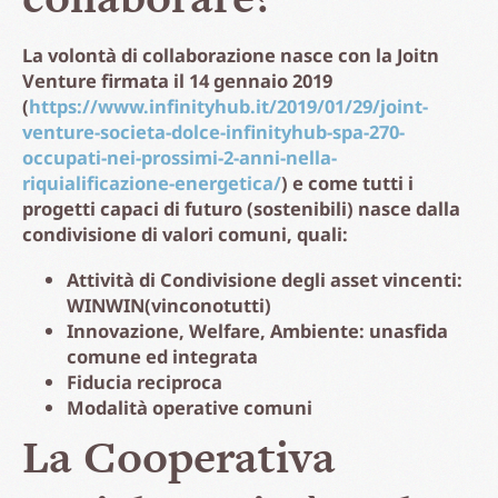
La volontà di collaborazione nasce con la Joitn
Venture firmata il 14 gennaio 2019
(
https://www.infinityhub.it/2019/01/29/joint-
venture-societa-dolce-infinityhub-spa-270-
occupati-nei-prossimi-2-anni-nella-
riquialificazione-energetica/
) e come tutti i
progetti capaci di futuro (sostenibili) nasce dalla
condivisione di valori comuni, quali:
Attività di Condivisione degli asset vincenti:
WINWIN(vinconotutti)
Innovazione, Welfare, Ambiente: unasfida
comune ed integrata
Fiducia reciproca
Modalità operative comuni
La Cooperativa