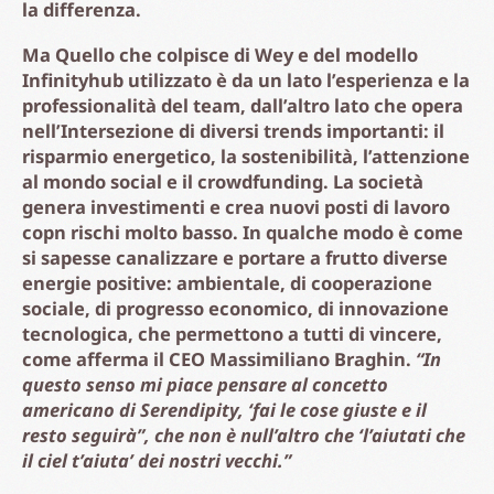
la differenza.
Ma Quello che colpisce di Wey e del modello
Infinityhub utilizzato è da un lato l’esperienza e la
professionalità del team, dall’altro lato che opera
nell’Intersezione di diversi trends importanti: il
risparmio energetico, la sostenibilità, l’attenzione
al mondo social e il crowdfunding. La società
genera investimenti e crea nuovi posti di lavoro
copn rischi molto basso. In qualche modo è come
si sapesse canalizzare e portare a frutto diverse
energie positive: ambientale, di cooperazione
sociale, di progresso economico, di innovazione
tecnologica, che permettono a tutti di vincere,
come afferma il CEO Massimiliano Braghin.
“In
questo senso mi piace pensare al concetto
americano di Serendipity, ‘fai le cose giuste e il
resto seguirà”, che non è null’altro che ‘l’aiutati che
il ciel t’aiuta’ dei nostri vecchi.”