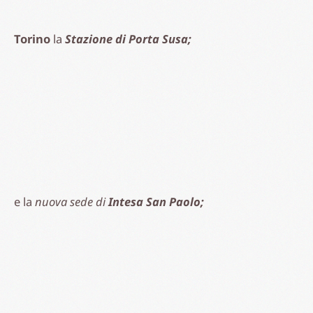
web sui progetti di INFINITYHUB che prevedono
l’integrazione nelle piste ciclopedonali dei cristalli
fotovoltaici. Disponendo di un comprovato know-
how in grado di apportare valore aggiunto, abbiamo
organizzato una call con Massimiliano Braghin, AD di
InfinityHub, e il suo staff e avviato la nostra attività di
ricerca e progettazione che ha portato alla
realizzazione di un modulo fotovoltaico idoneo
per questa eccezionale applicazione.
Cosa pensate dell’idea di realizzare piste
ciclopedonali in tutta Italia?