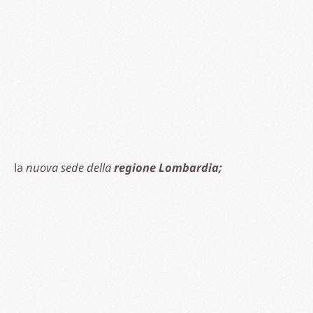
la
nuova sede della
regione Lombardia;
Torino
la
Stazione di Porta Susa;
e la
nuova sede di
Intesa San Paolo;
infine, a
Genova,
a breve
nel
nuovo ponte
Morandi
con l’installazione cristalli fotovoltaici lungo
tutta la tratta.
Come si incontrano GruppoSTG e
BYS ITALIA
?
I nostri commerciali hanno letto alcune interviste