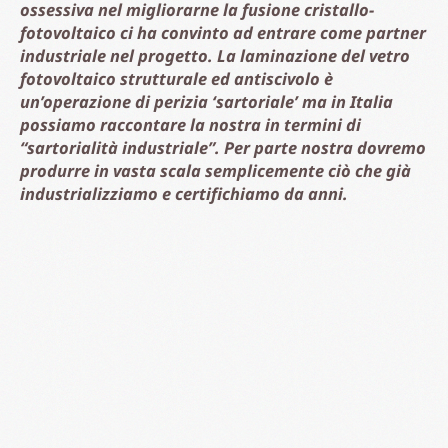
saranno limiti al nostro futuro”
Massimiliano Braghin
AU BYS Italia srl / AD Infinityhub Spa
La campagna di Crowdfunding continua,
qui:
https://www.crowdfundme.it/projects/bys-italia/