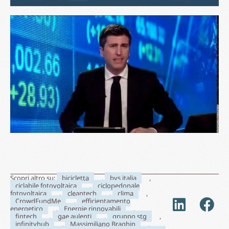
Investor relations
Banche e fondi
ESG
Professionisti e imprese
Consumatori di energia
Entra nel team
Investitori privati
Contatti
C.F. e P.I. 02430460226
Capitale Sociale i.v. 2.361.888,00€
privacy policy
cookie policy
Le tue preferenze relative alla privacy