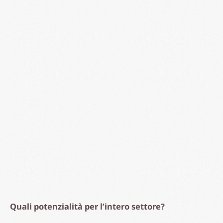
Scopri altro su:
bicicletta
,
bys italia
,
ciclabile fotovoltaica
,
ciclopedonale
fotovoltaica
,
cleantech
,
clima
,
CrowdFundMe
,
efficientamento
energetico
,
Energie rinnovabili
,
fintech
,
gae aulenti
,
gruppo stg
,
infinityhub
,
Massimiliano Braghin
,
pista ciclopedonale solare
,
ponte morandi