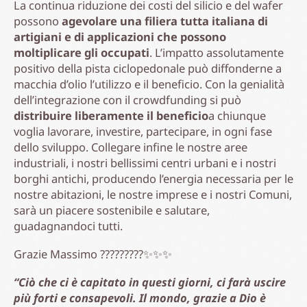
Teniamoci in contatto
Iscriviti alla nostra newsletter
Nome
(Obbligatorio)
Email
(Obbligatorio)
Consenso
Acconsento al trattamento dei miei dati personali
per l’invio di newsletter. Dichiaro di aver letto e
(Obbligatorio)
compreso
l'informativa
di cui al
(Obbligatorio)