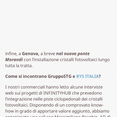
Ci sono sogni che fai di notte e sogni che non ti fan
dormire la notte, BYS è decisamente la seconda. La
visione di Massimiliano e la costanza quasi
ossessiva nel migliorarne la fusione cristallo-
fotovoltaico ci ha convinto ad entrare come partner
industriale nel progetto. La laminazione del vetro
fotovoltaico strutturale ed antiscivolo è
un’operazione di perizia ‘sartoriale’ ma in Italia
possiamo raccontare la nostra in termini di
“sartorialità industriale”. Per parte nostra dovremo
produrre in vasta scala semplicemente ciò che già
industrializziamo e certifichiamo da anni.
Quali potenzialità per l’intero settore?
La continua riduzione dei costi del silicio e del wafer
possono
agevolare una filiera tutta italiana di