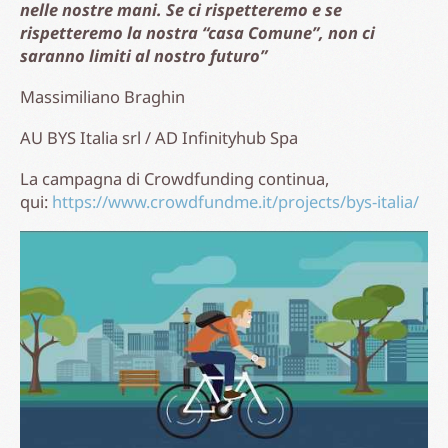
Torna ai media
© 2026 Infinityhub S.p.A. Benefit
Palazzo Giustinian Lolin, Canal Grande
Sestiere San Marco 2893, 30124 Venezia (VE)
Succursale Tecnico-amministrativa:
VEGA Parco Scientifico Tecnologico di Venezia Via delle Industrie,
17/A Marghera(VE)
info@infinityhub.it