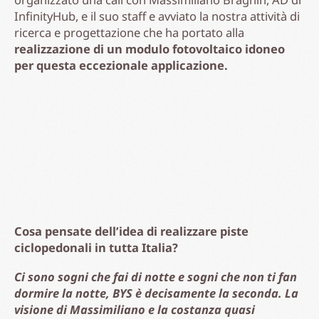
artigiani e di applicazioni che possono
moltiplicare gli occupati
. L’impatto assolutamente
positivo della pista ciclopedonale può diffonderne a
macchia d’olio l’utilizzo e il beneficio. Con la genialità
dell’integrazione con il crowdfunding si può
distribuire liberamente il beneficio
a chiunque
voglia lavorare, investire, partecipare, in ogni fase
dello sviluppo. Collegare infine le nostre aree
industriali, i nostri bellissimi centri urbani e i nostri
borghi antichi, producendo l’energia necessaria per le
nostre abitazioni, le nostre imprese e i nostri Comuni,
sarà un piacere sostenibile e salutare,
guadagnandoci tutti.
Grazie Massimo ?????????✨✨✨
“Ciò che ci è capitato in questi giorni, ci farà uscire
più forti e consapevoli. Il mondo, grazie a Dio è
nelle nostre mani. Se ci rispetteremo e se
rispetteremo la nostra “casa Comune”, non ci