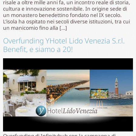
risale a oltre mille anni fa, un incontro reale di storia,
cultura e innovazione sostenibile. In origine sede di
un monastero benedettino fondato nel IX secolo.
L’isola ha ospitato nei secoli diverse istituzioni, tra cui
un manicomio fino alla […]
Overfunding YHotel Lido Venezia S.r.l.
Benefit, e siamo a 20!
Overfunding di Infinityhub con la campagna di