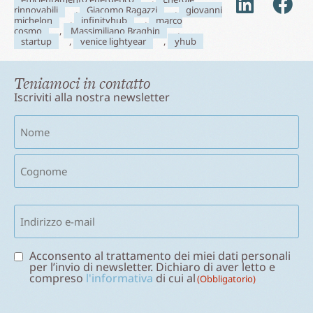
rinnovabili
,
Giacomo Ragazzi
,
giovanni
michelon
,
infinityhub
,
marco
cosmo
,
Massimiliano Braghin
,
startup
,
venice lightyear
,
yhub
Teniamoci in contatto
Iscriviti alla nostra newsletter
Nome
(Obbligatorio)
Email
(Obbligatorio)
Consenso
Acconsento al trattamento dei miei dati personali
per l’invio di newsletter. Dichiaro di aver letto e
(Obbligatorio)
compreso
l'informativa
di cui al
(Obbligatorio)