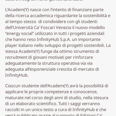
L’Academ(Y) nasce con l’intento di finanziare parte
della ricerca accademica riguardante la sostenibilità e
al tempo stesso di condividere con gli studenti
dell’Università Ca’ Foscari Venezia il nuovo modello
“energy social” utilizzato in tutti i progetti aziendali
che hanno reso InfinityHub S.p.A. un importante
player italiano nello sviluppo di progetti sostenibili. La
stessa Academ(Y) funge da ottimo strumento di
recruitment
di giovani motivati per rinforzare
adeguatamente la struttura operativa via via
adeguata all’esponenziale crescita di mercato di
InfinityHub.
Ciascun studente dell’Academ(Y) avrà la possibilità di
applicare le proprie competenze e conoscenze,
maturate nel corso degli anni di studio, nella stesura
di un elaborato scientifico. Tutti i saggi verranno
raccolti in un unico testo a cura di InfinityHub e che
verrà pubblicato grazie al supporto di Edizioni Ca’