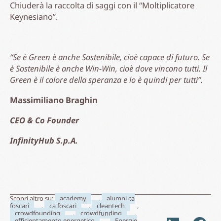
Chiuderà la raccolta di saggi con il “Moltiplicatore
Keynesiano”.
“Se è Green è anche Sostenibile, cioè capace di futuro. Se
è Sostenibile è anche Win-Win, cioè dove vincono tutti. Il
Green è il colore della speranza e lo è quindi per tutti”.
Massimiliano Braghin
CEO & Co Founder
InfinityHub S.p.A.
Scopri altro su:
academy
,
alumni ca
foscari
,
ca foscari
,
cleantech
,
crowdfounding
,
crowdfunding
,
efficientamento energetico
,
Energie