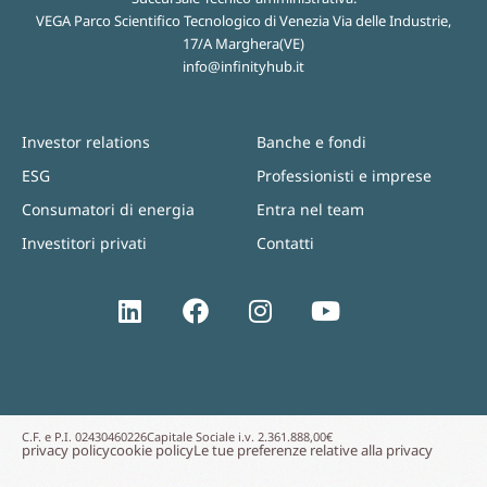
VEGA Parco Scientifico Tecnologico di Venezia Via delle Industrie,
17/A Marghera(VE)
info@infinityhub.it
Investor relations
Banche e fondi
ESG
Professionisti e imprese
Consumatori di energia
Entra nel team
Investitori privati
Contatti
C.F. e P.I. 02430460226
Capitale Sociale i.v. 2.361.888,00€
privacy policy
cookie policy
Le tue preferenze relative alla privacy