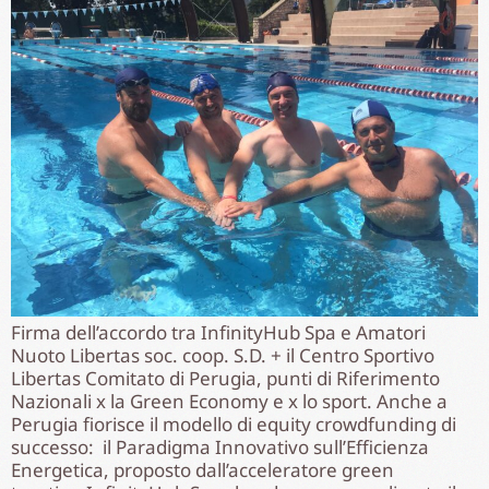
Firma dell’accordo tra InfinityHub Spa e Amatori
Nuoto Libertas soc. coop. S.D. + il Centro Sportivo
Libertas Comitato di Perugia, punti di Riferimento
Nazionali x la Green Economy e x lo sport. Anche a
Perugia fiorisce il modello di equity crowdfunding di
successo: il Paradigma Innovativo sull’Efficienza
Energetica, proposto dall’acceleratore green