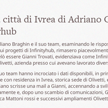
 città di Ivrea di Adriano O
tyhub
iano Braghin e il suo team, esaminando le rispost
sui progetti di Infinityhub, rimasero piacevolmen
ivelò essere Gianni Trovati, evidenziava come Infin
ivetti, azienda presso cui avevano lavorato diver
suo team hanno incrociato i dati disponibili, in pr
e con residenza in Ivrea, storica sede di Olivetti
iano scrisse una mail a Gianni, accennando a svil
idamente e, dopo uno scambio di comunicazioni, Gi
rica Mattoni rossi e successivi ampliamenti Olive