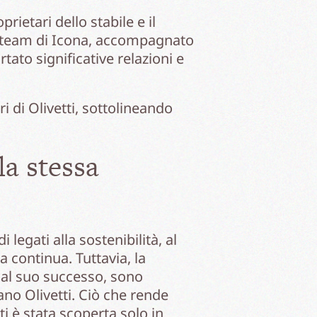
rietari dello stabile e il
el team di Icona, accompagnato
tato significative relazioni e
ri di Olivetti, sottolineando
la stessa
 legati alla sostenibilità, al
a continua. Tuttavia, la
o al suo successo, sono
ano Olivetti. Ciò che rende
i è stata scoperta solo in