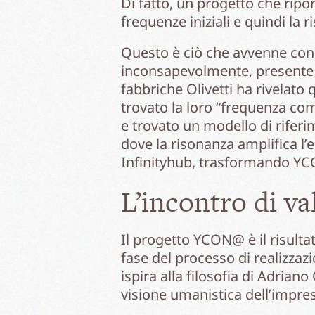
Di fatto, un progetto che ripo
frequenze iniziali e quindi la 
Questo è ciò che avvenne con I
inconsapevolmente, presente ne
fabbriche Olivetti ha rivelato 
trovato la loro “frequenza com
e trovato un modello di riferi
dove la risonanza amplifica l’
Infinityhub, trasformando YC
L’incontro di va
Il progetto YCON@ è il risulta
fase del processo di realizzaz
ispira alla filosofia di Adrian
visione umanistica dell’impre