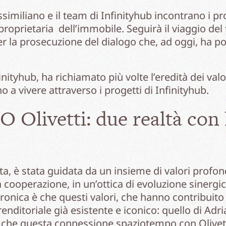
imiliano e il team di Infinityhub incontrano i prop
 proprietaria dell’immobile. Seguirà il viaggio d
r la prosecuzione del dialogo che, ad oggi, ha por
inityhub, ha richiamato più volte l’eredità dei valo
 a vivere attraverso i progetti di Infinityhub.
O Olivetti: due realtà con 
ta, è stata guidata da un insieme di valori profondi
 cooperazione, in un’ottica di evoluzione sinergic
ronica è che questi valori, che hanno contribuit
nditoriale già esistente e iconico: quello di Adri
 è che questa connessione spaziotempo con Olivett