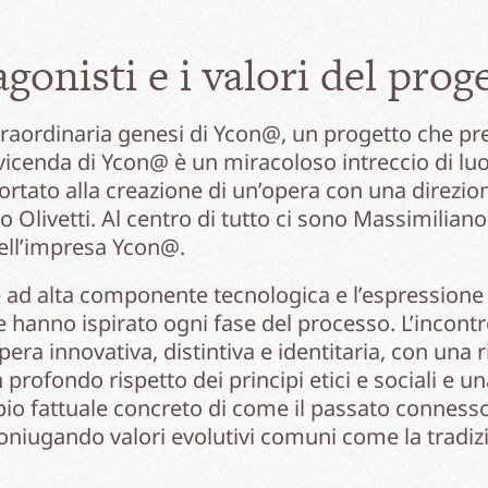
tagonisti e i valori del pr
raordinaria genesi di Ycon@, un progetto che pren
vicenda di Ycon@ è un miracoloso intreccio di luo
ortato alla creazione di un’opera con una direzion
no Olivetti. Al centro di tutto ci sono Massimilia
dell’impresa Ycon@.
e ad alta componente tecnologica e l’espressione 
e hanno ispirato ogni fase del processo. L’incontr
era innovativa, distintiva e identitaria, con una
rofondo rispetto dei principi etici e sociali e u
o fattuale concreto di come il passato connesso
iugando valori evolutivi comuni come la tradizio