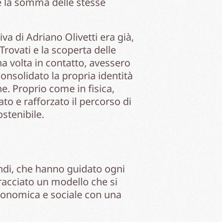
te la somma delle stesse
va di Adriano Olivetti era già,
rovati e la scoperta delle
na volta in contatto, avessero
onsolidato la propria identità
e. Proprio come in fisica,
to e rafforzato il percorso di
stenibile.
ondi, che hanno guidato ogni
bracciato un modello che si
 economica e sociale con una