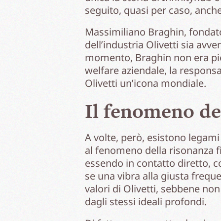
seguito, quasi per caso, anche
Massimiliano Braghin, fondator
dell’industria Olivetti sia avv
momento, Braghin non era pie
welfare aziendale, la responsab
Olivetti un’icona mondiale.
Il fenomeno de
A volte, però, esistono legam
al fenomeno della risonanza fis
essendo in contatto diretto, 
se una vibra alla giusta freque
valori di Olivetti, sebbene no
dagli stessi ideali profondi.