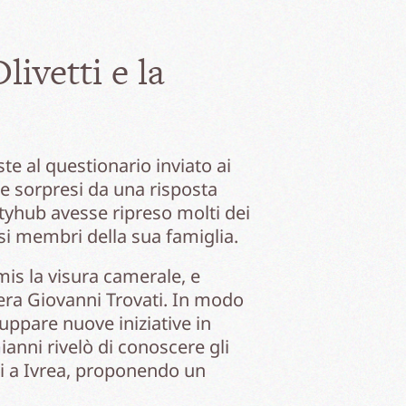
livetti e la
e al questionario inviato ai
te sorpresi da una risposta
ityhub avesse ripreso molti dei
si membri della sua famiglia.
imis la visura camerale, e
, era Giovanni Trovati. In modo
uppare nuove iniziative in
anni rivelò di conoscere gli
tti a Ivrea, proponendo un