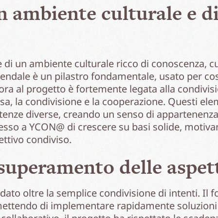
n ambiente culturale e d
 di un ambiente culturale ricco di conoscenza, cul
ziendale è un pilastro fondamentale, usato per co
vora al progetto è fortemente legata alla condivis
sa, la condivisione e la cooperazione. Questi ele
nze diverse, creando un senso di appartenenza
so a YCON@ di crescere su basi solide, motivando
ttivo condiviso.
superamento delle aspet
dato oltre la semplice condivisione di intenti. Il
mettendo di implementare rapidamente soluzioni 