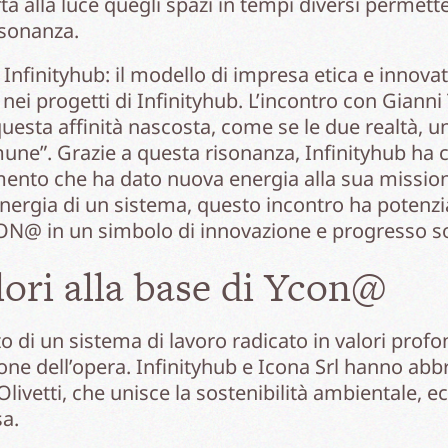
rta alla luce quegli spazi in tempi diversi permet
risonanza.
nfinityhub: il modello di impresa etica e innovati
i progetti di Infinityhub. L’incontro con Gianni T
questa affinità nascosta, come se le due realtà, u
une”. Grazie a questa risonanza, Infinityhub ha c
mento che ha dato nuova energia alla sua mission
energia di un sistema, questo incontro ha potenzia
ON@ in un simbolo di innovazione e progresso so
lori alla base di Ycon@
to di un sistema di lavoro radicato in valori prof
ione dell’opera. Infinityhub e Icona Srl hanno ab
o Olivetti, che unisce la sostenibilità ambientale,
sa.