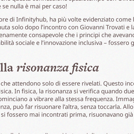
 se nulla è mai per caso!
e di Infinityhub, ha più volte evidenziato come l
enuta solo dopo l’incontro con Giovanni Trovati e la
namente consapevole che i principi che avevano 
ilità sociale e l’innovazione inclusiva – fossero 
lla
risonanza fisica
i che attendono solo di essere rivelati. Questo i
ica. In fisica, la risonanza si verifica quando du
cominciano a vibrare alla stessa frequenza. Immag
nza, può far risuonare l’altra, senza toccarla. All
n si fossero mai incontrati prima, risuonavano gi