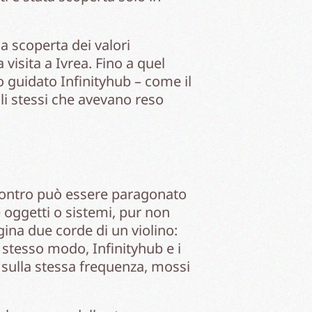
a scoperta dei valori
 visita a Ivrea. Fino a quel
guidato Infinityhub – come il
gli stessi che avevano reso
ncontro può essere paragonato
e oggetti o sistemi, pur non
ina due corde di un violino:
o stesso modo, Infinityhub e i
à sulla stessa frequenza, mossi