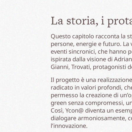
La storia, i pro
Questo capitolo racconta la st
persone, energie e futuro. La 
eventi sincronici, che hanno p
ispirata dalla visione di Adria
Gianni, Trovati, protagonisti 
Il progetto è una realizzazion
radicato in valori profondi, ch
permesso la creazione di un’op
green senza compromessi, un p
Così, Ycon@ diventa un esempi
dialogare armoniosamente, con
l’innovazione.