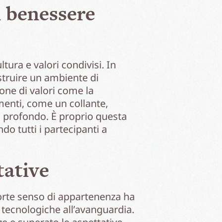
i benessere
tura e valori condivisi. In
struire un ambiente di
ione di valori come la
menti, come un collante,
 profondo. È proprio questa
 tutti i partecipanti a
tative
 forte senso di appartenenza ha
tecnologiche all’avanguardia.