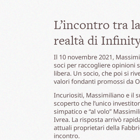
L’incontro tra la
realtà di Infini
Il 10 novembre 2021, Massimil
soci per raccogliere opinioni 
libera. Un socio, che poi si r
valori fondanti promossi da Ol
Incuriositi, Massimiliano e il 
scoperto che l’unico investitor
simpatico e “al volo” Massimil
Ivrea. La risposta arrivò rap
attuali proprietari della Fabb
incontro.