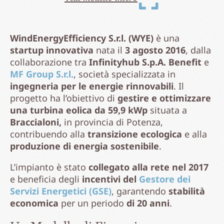
WindEnergyEfficiency S.r.l. (WYE)
è una
startup innovativa
nata il
3 agosto 2016
, dalla
collaborazione tra
Infinityhub S.p.A. Benefit
e
MF Group S.r.l.
, società specializzata in
ingegneria per le energie rinnovabili
. Il
progetto ha l’obiettivo di
gestire e ottimizzare
una turbina eolica da 59,9 kWp
situata a
Braccialoni,
in provincia di Potenza,
contribuendo alla
transizione ecologica
e alla
produzione di energia sostenibile
.
L’impianto è stato
collegato alla rete nel 2017
e beneficia degli
incentivi del
Gestore dei
Servizi Energetici (GSE)
, garantendo
stabilità
economica
per un periodo
di 20 anni
.