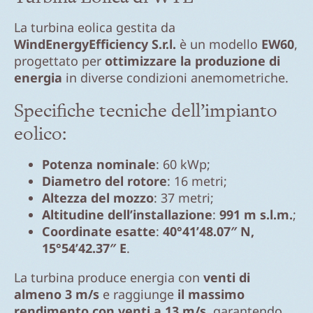
La turbina eolica gestita da
WindEnergyEfficiency S.r.l.
è un modello
EW60
,
progettato per
ottimizzare la produzione di
energia
in diverse condizioni anemometriche.
Specifiche tecniche dell’impianto
eolico:
Potenza nominale
: 60 kWp;
Diametro del rotore
: 16 metri;
Altezza del mozzo
: 37 metri;
Altitudine dell’installazione
:
991 m s.l.m.
;
Coordinate esatte
:
40°41’48.07″ N,
15°54’42.37″ E
.
La turbina produce energia con
venti di
almeno 3 m/s
e raggiunge
il massimo
rendimento con venti a 13 m/s
, garantendo