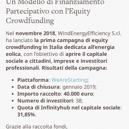
Un Modello di Finanziamento
Partecipativo con l’Equity
Crowdfunding
Nel
novembre 2018
, WindEnergyEfficiency S.r.l.
ha lanciato
la prima campagna di equity
crowdfunding in Italia dedicata all’energia
eolica
, con l’obiettivo di
aprire il capitale
sociale a cittadini, imprese e investitori
professionali
.
Risultati della campagna:
Piattaforma
:
WeAreStarting
;
Data di chiusura
: gennaio 2019;
Importo raccolto
:
40.000 euro
;
Numero di investitori
: 38;
Quota di Infinityhub nel capitale sociale
:
31,85%
.
Grazie alla raccolta fondi,