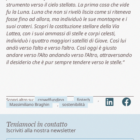
strumento verso il cielo stellato. La prima cosa che vide
fu la Luna. Luna che non si rivelò liscia come si riteneva
fosse fino ad allora, ma individuò le sue montagne e i
suoi crateri. Scoprì la costituzione stellare della Via
Lattea, con i suoi ammassi di stelle e corpi celesti,
individuò i quattro maggiori satelliti di Giove. Così lui
andò verso l’alto e verso l’altro. Così oggi è giusto
andare verso l’Alto andando verso l’Altro, attraversando
il desiderio che è pur sempre tendere verso le stelle.“
Scopri altro su:
crowdfunding
,
fintech
,
Massimiliano Braghin
,
sostenibilità
Teniamoci in contatto
Iscriviti alla nostra newsletter