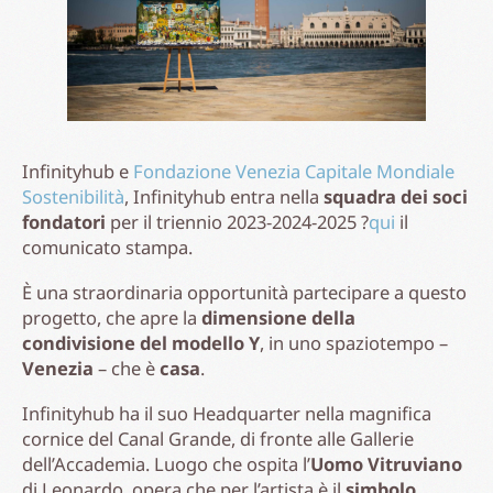
Infinityhub e
Fondazione Venezia Capitale Mondiale
Sostenibilità
, Infinityhub entra nella
squadra dei soci
fondatori
per il triennio 2023-2024-2025 ?
qui
il
comunicato stampa.
È una straordinaria opportunità partecipare a questo
progetto, che apre la
dimensione della
condivisione del modello Y
, in uno spaziotempo –
Venezia
– che è
casa
.
Infinityhub ha il suo Headquarter nella magnifica
cornice del Canal Grande, di fronte alle Gallerie
dell’Accademia. Luogo che ospita l’
Uomo Vitruviano
di Leonardo, opera che per l’artista è il
simbolo