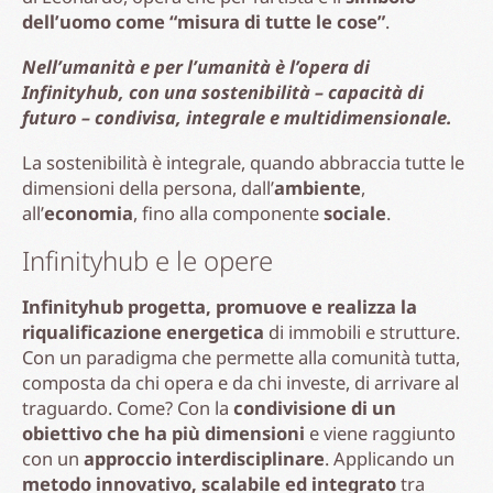
dell’uomo come “misura di tutte le cose”
.
Nell’umanità e per l’umanità è l’opera di
Infinityhub, con una sostenibilità – capacità di
futuro – condivisa, integrale e multidimensionale.
La sostenibilità è integrale, quando abbraccia tutte le
dimensioni della persona, dall’
ambiente
,
all’
economia
, fino alla componente
sociale
.
Infinityhub e le opere
Infinityhub progetta, promuove e realizza la
riqualificazione energetica
di immobili e strutture.
Con un paradigma che permette alla comunità tutta,
composta da chi opera e da chi investe, di arrivare al
traguardo. Come? Con la
condivisione di un
obiettivo che ha più dimensioni
e viene raggiunto
con un
approccio interdisciplinare
. Applicando un
metodo innovativo, scalabile ed integrato
tra