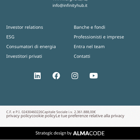
info@infinityhub.it
Investor relations
Banche e fondi
ESG
Professionisti e imprese
Consumatori di energia
Entra nel team
Investitori privati
Contatti
C.F. e P.I. 02430460226
Capitale Sociale i.v. 2.361.888,00€
privacy policy
cookie policy
Le tue preferenze relative alla privacy