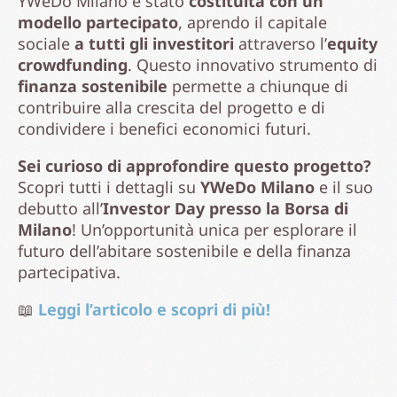
YWeDo Milano è stato
costituita con un
modello partecipato
, aprendo il capitale
sociale
a tutti gli investitori
attraverso l’
equity
crowdfunding
. Questo innovativo strumento di
finanza sostenibile
permette a chiunque di
contribuire alla crescita del progetto e di
condividere i benefici economici futuri.
Sei curioso di approfondire questo progetto?
Scopri tutti i dettagli su
YWeDo Milano
e il suo
debutto all’
Investor Day presso la Borsa di
Milano
! Un’opportunità unica per esplorare il
futuro dell’abitare sostenibile e della finanza
partecipativa.
📖
Leggi l’articolo e scopri di più!